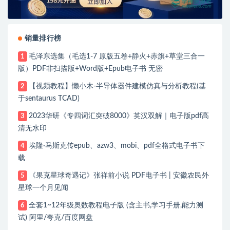
销量排行榜
毛泽东选集（毛选1-7 原版五卷+静火+赤旗+草堂三合一
1
版）PDF非扫描版+Word版+Epub电子书 无密
【视频教程】懒小木-半导体器件建模仿真与分析教程(基
2
于sentaurus TCAD)
2023华研《专四词汇突破8000》英汉双解｜电子版pdf高
3
清无水印
埃隆·马斯克传epub、azw3、mobi、pdf全格式电子书下
4
载
《果克星球奇遇记》张祥前小说 PDF电子书 | 安徽农民外
5
星球一个月见闻
全套1~12年级奥数教程电子版 (含主书,学习手册,能力测
6
试) 阿里/夸克/百度网盘