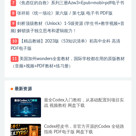
《焦虑症的自救》系列三册Azw3+Epub+mobi+pdf电子书
7
张祥前《统一场论》第六版 / 第七版 电子书 PDF版
8
剑桥顶级教材《Unlock》1-5级资源 (学生书+教学视频+音
9
频) 解锁孩子独立思考和逻辑能力！
【精品教辅】2023版《53知识清单》初高中全科 高清
10
PDF电子版
美国加州wonders全套教材，国际学校都在用的原版教材
11
（音频+视频+PDF教材+练习册）
最新资源
最全Codex入门教程，从基础配置到项目实
战 视频教程 网盘下载
Codex橙皮书，非官方开源的Codex 全链路
指南 PDF电子版 网盘下载