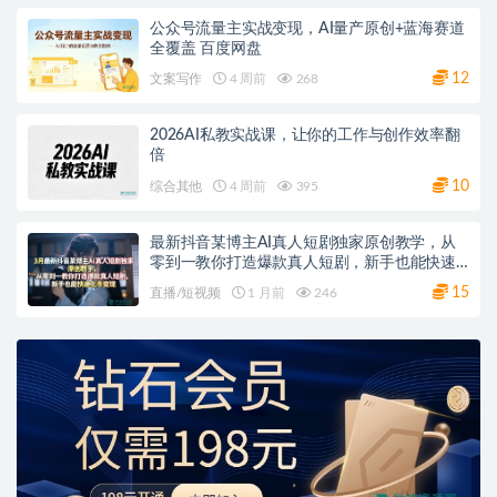
公众号流量主实战变现，AI量产原创+蓝海赛道
全覆盖 百度网盘
12
文案写作
4 周前
268
2026AI私教实战课，让你的工作与创作效率翻
倍
10
综合其他
4 周前
395
最新抖音某博主AI真人短剧独家原创教学，从
零到一教你打造爆款真人短剧，新手也能快速
上手变现
15
直播/短视频
1 月前
246