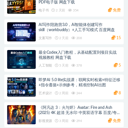
PDF电子版 网盘下载
免费
电子书
2 天前
354
AI写作陪跑营3.0，Ai智能体创建写作
skill（workbuddy）+人工手写模式 百度网盘
15
文案写作
2 天前
208
最全Codex入门教程，从基础配置到项目实战
视频教程 网盘下载
5
人工智能
5 天前
378
即梦AI 5.0 lite实战课：联网实时检索+特征迁移
+指令遵循+示例参考，精准控制AI出图
8
艺术设计
2 周前
244
《阿凡达 3：火与烬》Avatar: Fire and Ash
(2025) 4K 超清 无水印 中英双语字幕 百度/夸克
网盘下载
免费
影视资源
3 周前
294