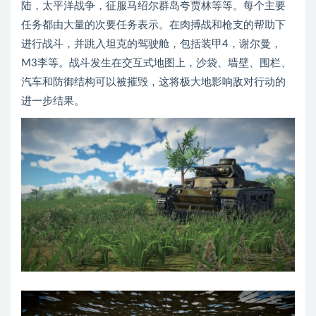
陆，太平洋战争，征服马绍尔群岛夸贾林等等。每个主要
任务都由大量的次要任务表示。在肉搏战和枪支的帮助下
进行战斗，并跳入坦克的驾驶舱，包括装甲4，谢尔曼，
M3李等。战斗发生在交互式地图上，沙袋、墙壁、围栏、
汽车和防御结构可以被摧毁，这将极大地影响敌对行动的
进一步结果。