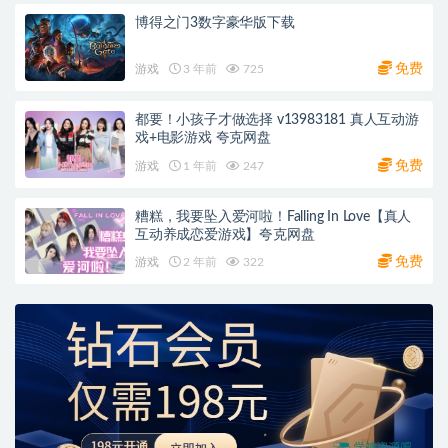
博得之门3数字豪华版下载
免费
游戏
3 年前
725
都要！小孩子才做选择 v13983181 真人互动游
戏+电影游戏 夸克网盘
免费
游戏
1 年前
247
糟糕，我要坠入爱河啦！Falling In Love【真人
互动养成恋爱游戏】夸克网盘
免费
游戏
2 年前
322