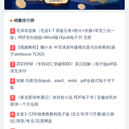
销量排行榜
毛泽东选集（毛选1-7 原版五卷+静火+赤旗+草堂三合一
1
版）PDF非扫描版+Word版+Epub电子书 无密
【视频教程】懒小木-半导体器件建模仿真与分析教程(基
2
于sentaurus TCAD)
2023华研《专四词汇突破8000》英汉双解｜电子版pdf高
3
清无水印
埃隆·马斯克传epub、azw3、mobi、pdf全格式电子书下
4
载
《果克星球奇遇记》张祥前小说 PDF电子书 | 安徽农民外
5
星球一个月见闻
全套1~12年级奥数教程电子版 (含主书,学习手册,能力测
6
试) 阿里/夸克/百度网盘