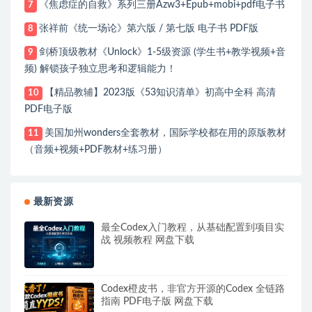
《焦虑症的自救》系列三册Azw3+Epub+mobi+pdf电子书
7
张祥前《统一场论》第六版 / 第七版 电子书 PDF版
8
剑桥顶级教材《Unlock》1-5级资源 (学生书+教学视频+音
9
频) 解锁孩子独立思考和逻辑能力！
【精品教辅】2023版《53知识清单》初高中全科 高清
10
PDF电子版
美国加州wonders全套教材，国际学校都在用的原版教材
11
（音频+视频+PDF教材+练习册）
最新资源
最全Codex入门教程，从基础配置到项目实
战 视频教程 网盘下载
Codex橙皮书，非官方开源的Codex 全链路
指南 PDF电子版 网盘下载