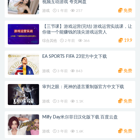
视频互动游戏 夸克网盘
免费
游戏
1 年前
257
【三节课】游戏运营(完结) 游戏运营实战课，让
你做一个能赚钱的顶尖游戏运营人
19.9
综合其他
2 年前
366
EA SPORTS FIFA 23官方中文下载
免费
游戏
3 年前
843
审判之眼：死神的遗言重制版官方中文下载
免费
游戏
3 年前
1.1K
Milfy Day米尔菲日汉化版下载 百度云盘
免费
游戏
3 年前
1.6K