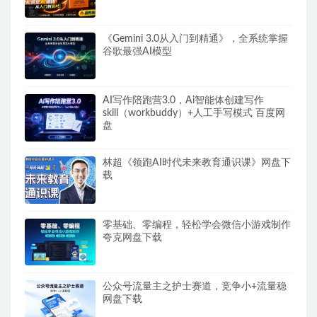
《Gemini 3.0从入门到精通》，全系统掌握
谷歌最强AI模型
AI写作陪跑营3.0，Ai智能体创建写作
skill（workbuddy）+人工手写模式 百度网
盘
林超《领跑AI时代未来教育通识课》网盘下
载
零基础、零编程，轻松学会微信小游戏制作
夸克网盘下载
公众号流量主之护士赛道，竞争小+流量稳
网盘下载