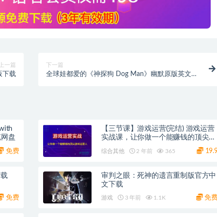
上一篇
下一篇
版下载
全球娃都爱的《神探狗 Dog Man》幽默原版英文漫
画桥梁书，最全学习资源 (PDF+音频)
with
【三节课】游戏运营(完结) 游戏运营
人视频互动游戏 夸克网盘
实战课，让你做一个能赚钱的顶尖游
戏运营人
免费
19.
综合其他
2 年前
365
下载
审判之眼：死神的遗言重制版官方中
文下载
免费
免
游戏
3 年前
1.1K