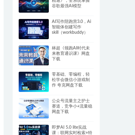
精通》，全系统掌握
谷歌最强AI模型
AI写作陪跑营3.0，Ai
智能体创建写作
skill（workbuddy）
+人工手写模式 百度网
盘
林超《领跑AI时代未
来教育通识课》网盘
下载
零基础、零编程，轻
松学会微信小游戏制
作 夸克网盘下载
公众号流量主之护士
赛道，竞争小+流量稳
网盘下载
即梦AI 5.0 lite实战
课：联网实时检索+特