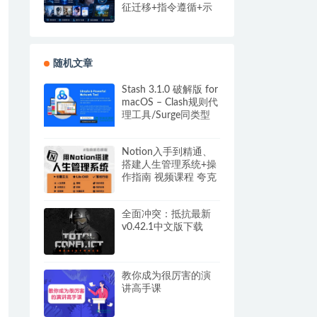
征迁移+指令遵循+示
例参考，精准控制AI
出图
随机文章
Stash 3.1.0 破解版 for
macOS – Clash规则代
理工具/Surge同类型
夸克网盘下载
Notion入手到精通、
搭建人生管理系统+操
作指南 视频课程 夸克
网盘下载
全面冲突：抵抗最新
v0.42.1中文版下载
教你成为很厉害的演
讲高手课