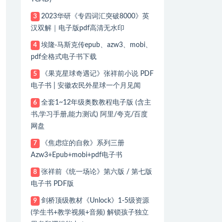
2023华研《专四词汇突破8000》英
3
汉双解｜电子版pdf高清无水印
埃隆·马斯克传epub、azw3、mobi、
4
pdf全格式电子书下载
《果克星球奇遇记》张祥前小说 PDF
5
电子书 | 安徽农民外星球一个月见闻
全套1~12年级奥数教程电子版 (含主
6
书,学习手册,能力测试) 阿里/夸克/百度
网盘
《焦虑症的自救》系列三册
7
Azw3+Epub+mobi+pdf电子书
张祥前《统一场论》第六版 / 第七版
8
电子书 PDF版
剑桥顶级教材《Unlock》1-5级资源
9
(学生书+教学视频+音频) 解锁孩子独立