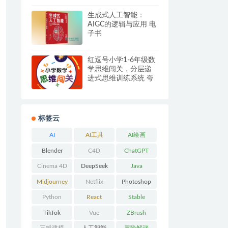
生成式人工智能：
AIGC的逻辑与应用 电
子书
红逗号小学1-6年级数
学思维闯关，分层递
进式思维训练系统 夸
克网盘
标签云
AI
AI工具
AI绘画
Blender
C4D
ChatGPT
Cinema 4D
DeepSeek
Java
Midjourney
Netflix
Photoshop
Python
React
Stable
Diffusion
TikTok
Vue
ZBrush