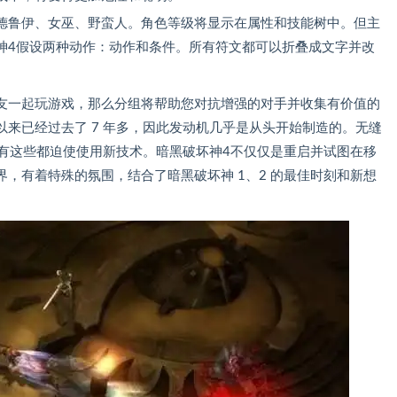
德鲁伊、女巫、野蛮人。角色等级将显示在属性和技能树中。但主
神4假设两种动作：动作和条件。所有符文都可以折叠成文字并改
友一起玩游戏，那么分组将帮助您对抗增强的对手并收集有价值的
来已经过去了 7 年多，因此发动机几乎是从头开始制造的。无缝
所有这些都迫使使用新技术。暗黑破坏神4不仅仅是重启并试图在移
，有着特殊的氛围，结合了暗黑破坏神 1、2 的最佳时刻和新想