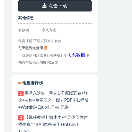
点击下载
其他信息
有效期
永久有效
免费注册 下载资源永久有效
每天签到送金币
联系客服
下载遇到问题或者链接失效? 可
(右
侧点击扫码添加微信)反馈
销量排行榜
毛泽东选集（毛选1-7 原版五卷+静
1
火+赤旗+草堂三合一版）PDF非扫描版
+Word版+Epub电子书 无密
【视频教程】懒小木-半导体器件建
2
模仿真与分析教程(基于sentaurus
TCAD)