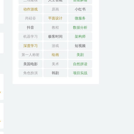
三维建模
人工智能
冒险解谜
AVG
动作游戏
原画
小红书
ACT
尚硅谷
平面设计
微服务
抖音
教程
数据分析
机器学习
极客时间
架构师
深度学习
游戏
短视频
第一人称射
绘画
美剧
击FPS
美国电影
美术
自然拼读
角色扮演
韩剧
项目实战
RPG
9
费