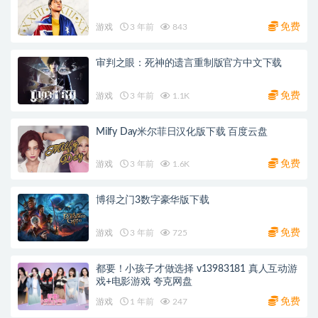
免费
游戏
3 年前
843
审判之眼：死神的遗言重制版官方中文下载
免费
游戏
3 年前
1.1K
Milfy Day米尔菲日汉化版下载 百度云盘
免费
游戏
3 年前
1.6K
博得之门3数字豪华版下载
免费
游戏
3 年前
725
都要！小孩子才做选择 v13983181 真人互动游
戏+电影游戏 夸克网盘
免费
游戏
1 年前
247