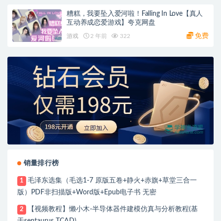
糟糕，我要坠入爱河啦！Falling In Love【真人
互动养成恋爱游戏】夸克网盘
免费
游戏
2 年前
322
销量排行榜
毛泽东选集（毛选1-7 原版五卷+静火+赤旗+草堂三合一
1
版）PDF非扫描版+Word版+Epub电子书 无密
【视频教程】懒小木-半导体器件建模仿真与分析教程(基
2