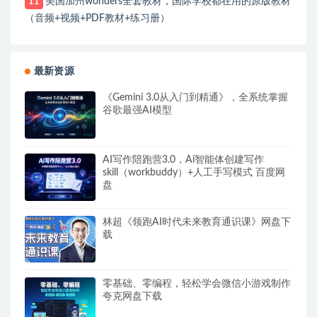
美国加州wonders全套教材，国际学校都在用的原版教材
11
（音频+视频+PDF教材+练习册）
最新资源
《Gemini 3.0从入门到精通》，全系统掌握
谷歌最强AI模型
AI写作陪跑营3.0，Ai智能体创建写作
skill（workbuddy）+人工手写模式 百度网
盘
林超《领跑AI时代未来教育通识课》网盘下
载
零基础、零编程，轻松学会微信小游戏制作
夸克网盘下载