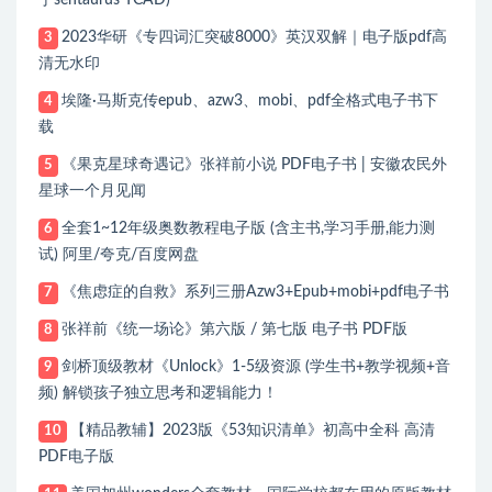
于sentaurus TCAD)
2023华研《专四词汇突破8000》英汉双解｜电子版pdf高
3
清无水印
埃隆·马斯克传epub、azw3、mobi、pdf全格式电子书下
4
载
《果克星球奇遇记》张祥前小说 PDF电子书 | 安徽农民外
5
星球一个月见闻
全套1~12年级奥数教程电子版 (含主书,学习手册,能力测
6
试) 阿里/夸克/百度网盘
《焦虑症的自救》系列三册Azw3+Epub+mobi+pdf电子书
7
张祥前《统一场论》第六版 / 第七版 电子书 PDF版
8
剑桥顶级教材《Unlock》1-5级资源 (学生书+教学视频+音
9
频) 解锁孩子独立思考和逻辑能力！
【精品教辅】2023版《53知识清单》初高中全科 高清
10
PDF电子版