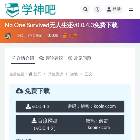
登录
全部
No One Survived无人生还v0.0.4.3免费下载
免费
游戏
3 年前
828
详情介绍
评论建议
常见问题
当前位置：
首页
其他资源
游戏
正文
免费下载
v0.0.4.3
密码：
解密：kooink.com
百度网盘
密码：
解密：
kooink.com
（v0.0.4.2）