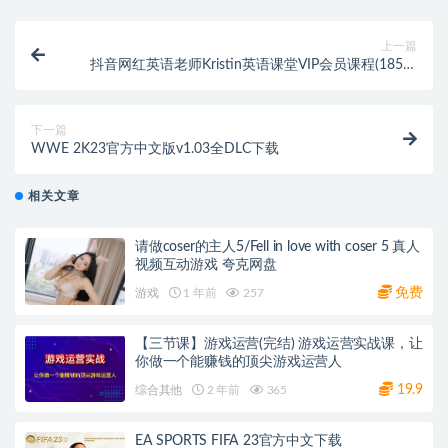
上一篇
抖音网红英语老师Kristin英语课堂VIP会员课程(185节
课), 价值1998元(完结)
下一篇
WWE 2K23官方中文版v1.03全DLC下载
相关文章
请做coser的主人5/Fell in love with coser 5 真人
视频互动游戏 夸克网盘
免费
游戏
1 年前
257
【三节课】游戏运营(完结) 游戏运营实战课，让
你做一个能赚钱的顶尖游戏运营人
19.9
综合其他
2 年前
365
EA SPORTS FIFA 23官方中文下载