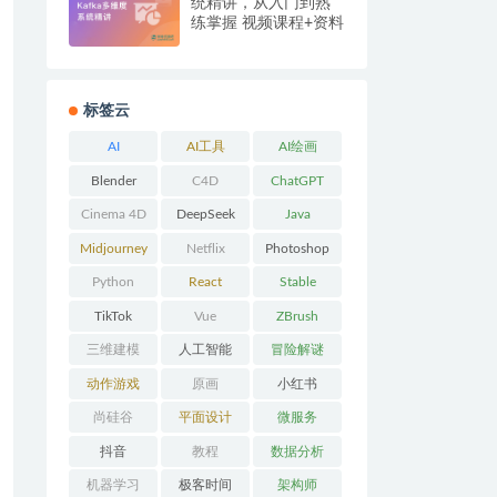
统精讲，从入门到熟
练掌握 视频课程+资料
+源码
标签云
AI
AI工具
AI绘画
Blender
C4D
ChatGPT
Cinema 4D
DeepSeek
Java
Midjourney
Netflix
Photoshop
Python
React
Stable
Diffusion
TikTok
Vue
ZBrush
三维建模
人工智能
冒险解谜
AVG
动作游戏
原画
小红书
ACT
尚硅谷
平面设计
微服务
抖音
教程
数据分析
机器学习
极客时间
架构师