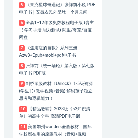
《果克星球奇遇记》张祥前小说 PDF
5
电子书 | 安徽农民外星球一个月见闻
全套1~12年级奥数教程电子版 (含主
6
书,学习手册,能力测试) 阿里/夸克/百度
网盘
《焦虑症的自救》系列三册
7
Azw3+Epub+mobi+pdf电子书
张祥前《统一场论》第六版 / 第七版
8
电子书 PDF版
剑桥顶级教材《Unlock》1-5级资源
9
(学生书+教学视频+音频) 解锁孩子独立
思考和逻辑能力！
【精品教辅】2023版《53知识清
10
单》初高中全科 高清PDF电子版
美国加州wonders全套教材，国际
11
学校都在用的原版教材（音频+视频