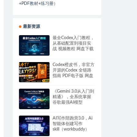
+PDF教材+练习册）
最新资源
最全Codex入门教程，
从基础配置到项目实
战 视频教程 网盘下载
Codex橙皮书，非官方
开源的Codex 全链路
指南 PDF电子版 网盘
下载
《Gemini 3.0从入门到
精通》，全系统掌握
谷歌最强AI模型
AI写作陪跑营3.0，Ai
智能体创建写作
skill（workbuddy）
+人工手写模式 百度网