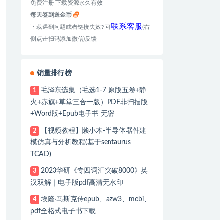
免费注册 下载资源永久有效
每天签到送金币
联系客服
下载遇到问题或者链接失效? 可
(右
侧点击扫码添加微信)反馈
销量排行榜
毛泽东选集（毛选1-7 原版五卷+静
1
火+赤旗+草堂三合一版）PDF非扫描版
+Word版+Epub电子书 无密
【视频教程】懒小木-半导体器件建
2
模仿真与分析教程(基于sentaurus
TCAD)
2023华研《专四词汇突破8000》英
3
汉双解｜电子版pdf高清无水印
埃隆·马斯克传epub、azw3、mobi、
4
pdf全格式电子书下载