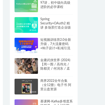
97讲，初中级向高级
进阶的必学课程
Spring
Security+OAuth2 精
讲 多场景打造企业级
认证与授权
短视频训练营2.0全新
升级，7大流量密码
+钩子设计+私域引流
+投放全解析 网盘下载
金庸武侠世界 (2024)
【周一围 / 高伟光 /
陈都灵 / 何润东 / 孟
子义 / 武侠】阿里云
盘/夸克/百度云盘
商界2022全年合集
（全12册）电子书 阿
里云盘资源
慕课网-Kafka多维度系