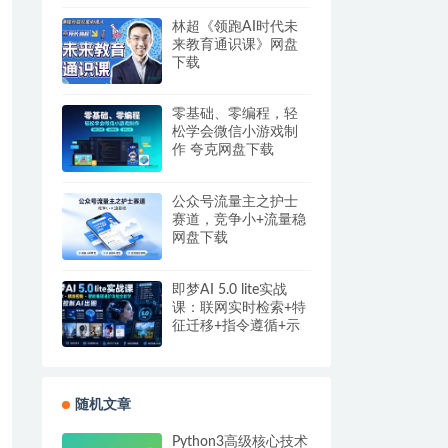
盘
林超《领跑AI时代未
来教育通识课》网盘
下载
零基础、零编程，轻
松学会微信小游戏制
作 夸克网盘下载
公众号流量主之护士
赛道，竞争小+流量稳
网盘下载
即梦AI 5.0 lite实战
课：联网实时检索+特
征迁移+指令遵循+示
例参考，精准控制AI
出图
随机文章
Python3高级核心技术