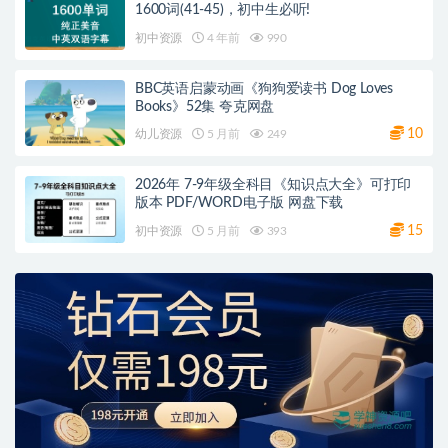
1600词(41-45)，初中生必听!
初中资源
4 年前
990
BBC英语启蒙动画《狗狗爱读书 Dog Loves
Books》52集 夸克网盘
10
幼儿资源
5 月前
249
2026年 7-9年级全科目《知识点大全》可打印
版本 PDF/WORD电子版 网盘下载
15
初中资源
5 月前
393