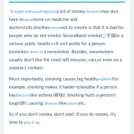
,
a lot of money.
may also
To begin with
smoking
costs
Smokers
have to
more on medicine and
spend
doctorvisits.Another
not to smoke is that it is bad for
reason
people who do not smoke, Secondhand smoke(二手烟)is a
serious public health
It isn't polite for a person
risk
tosmoke
a nonsmoker. Besides, nonsmokers
in front of
usually don't like the smell left inrooms, cars,or even on a
smoker's clothes!
Most importantly, smoking causes big health
For
problems
example, smoking makes it harder tobreathe if a person
has
like asthma (哮喘). Smoking hurts a person's
illnesses
lungs(肺) ,causing
like
,etc.
diseases
cancer
So if you don't smoke, don't start. If you do smoke, it's
time to
.
give it up