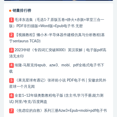
销量排行榜
毛泽东选集（毛选1-7 原版五卷+静火+赤旗+草堂三合一
1
版）PDF非扫描版+Word版+Epub电子书 无密
【视频教程】懒小木-半导体器件建模仿真与分析教程(基
2
于sentaurus TCAD)
2023华研《专四词汇突破8000》英汉双解｜电子版pdf高
3
清无水印
埃隆·马斯克传epub、azw3、mobi、pdf全格式电子书下
4
载
《果克星球奇遇记》张祥前小说 PDF电子书 | 安徽农民外
5
星球一个月见闻
全套1~12年级奥数教程电子版 (含主书,学习手册,能力测
6
试) 阿里/夸克/百度网盘
《焦虑症的自救》系列三册Azw3+Epub+mobi+pdf电子书
7