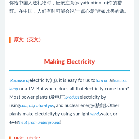
你给中国人送礼物时，应该注意(payattention to)你的措
辞。在中国，人们有时可能会说“一点心意”诸如此类的话。
原文（英文）
Making Electricity
electricity(电), it is easy for us to
an
Because of
turn on
electric
or a TV. But where does all thatelectricity come from?
lamp
Most power plants (发电厂)
electricity by
produce
using
,
,
, and nuclear energy(核能).Other
coal
oil
natural gas
plants make electricityby using sunlight,
,water, or
wind
even
!
heat from underground