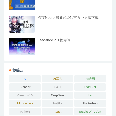
冻京Necro 最新v1.01s官方中文版下载
Seedance 2.0 提示词
标签云
AI
AI工具
AI绘画
Blender
C4D
ChatGPT
Cinema 4D
DeepSeek
Java
Midjourney
Netflix
Photoshop
Python
React
Stable Diffusion