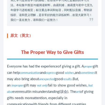
词汇学习是英语学习的基础，在语境中学习词汇是最好的学习方
法。本站集中推送70篇阅读材料，由易到难，难易度与初中七至九
年级学习进程相宜；标注重点单词和短语，同时配以音频，帮助训
练听、读和意义理解，是非常好的能力训练材料，欢迎大家学习！
我们一直在努力，请和我们一起努力！
原文（英文）
The Proper Way to Give Gifts
Everyone has had the experienceof giving a gift. A
gift
proper
can help
and
good
,and
it
communication
express
wishes
sometimes
may also bring about
good
.But,
unexpected
results
an
gift may
fail to show good wishes,
improper
not only
but
evenresultin misunderstanding(误会). The
of giving
also
art
gifts needs moreattention, especially in
communicationwith friends from different countries.