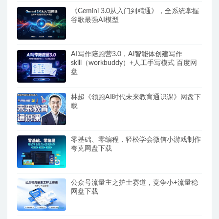
《Gemini 3.0从入门到精通》，全系统掌握
谷歌最强AI模型
AI写作陪跑营3.0，Ai智能体创建写作
skill（workbuddy）+人工手写模式 百度网
盘
林超《领跑AI时代未来教育通识课》网盘下
载
零基础、零编程，轻松学会微信小游戏制作
夸克网盘下载
公众号流量主之护士赛道，竞争小+流量稳
网盘下载