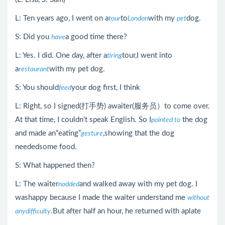
L: Ten years ago, I went on a
to
with my
dog.
tour
London
pet
S: Did you
a good time there?
have
L: Yes. I did. One day, after a
tour,I went into
tiring
a
with my pet dog.
restaurant
S: You should
your dog first, I think
feed
L: Right, so I signed(打手势) awaiter(服务员）to come over.
At that time, I couldn't speak English. So I
the dog
pointed to
and made an“eating”
,showing that the dog
gesture
neededsome food.
S: What happened then?
L: The waiter
and walked away with my pet dog. I
nodded
washappy because I made the waiter understand me
without
.But after half an hour, he returned with aplate
anydifficulty