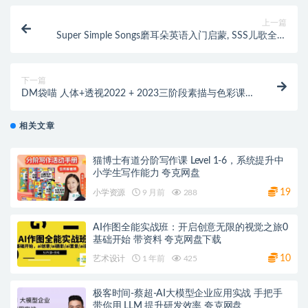
上一篇
Super Simple Songs磨耳朵英语入门启蒙, SSS儿歌全系
列总共1900+集 1080P高清视频带英文字幕 夸克云盘下
载
下一篇
DM袋喵 人体+透视2022 + 2023三阶段素描与色彩课原
版 百度网盘下载
相关文章
猫博士有道分阶写作课 Level 1-6，系统提升中
小学生写作能力 夸克网盘
19
小学资源
9 月前
288
AI作图全能实战班：开启创意无限的视觉之旅0
基础开始 带资料 夸克网盘下载
10
艺术设计
1 年前
425
极客时间-蔡超-AI大模型企业应用实战 手把手
带你用 LLM 提升研发效率 夸克网盘