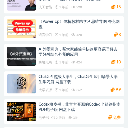
15
人工智能
1 年前
298
《Power Up》剑桥教材跨学科思维导图 夸克网
盘
8
语言学习
1 年前
428
AI外贸宝典，帮大家能简单快速更容易理解去
学好AI结合外贸的应用
10
跨境电商
1 年前
424
ChatGPT超级大学生，ChatGPT 应用场景大学
生学习篇 网盘下载
9.9
大学资源
1 年前
362
Codex橙皮书，非官方开源的Codex 全链路指南
PDF电子版 网盘下载
免费
电子书
2 天前
354