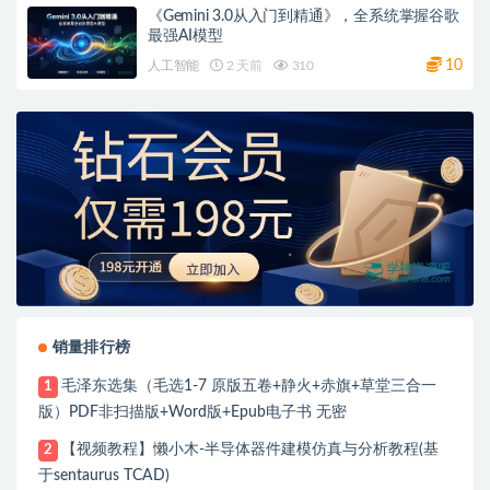
《Gemini 3.0从入门到精通》，全系统掌握谷歌
最强AI模型
10
人工智能
2 天前
310
销量排行榜
毛泽东选集（毛选1-7 原版五卷+静火+赤旗+草堂三合一
1
版）PDF非扫描版+Word版+Epub电子书 无密
【视频教程】懒小木-半导体器件建模仿真与分析教程(基
2
于sentaurus TCAD)