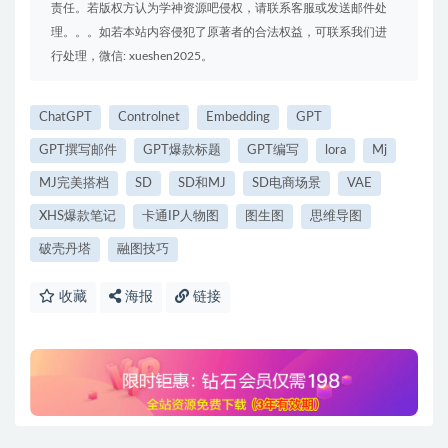
责任。若版权方认为学神资源吧侵权，请联系客服或发送邮件处
理。。。如若本站内容侵犯了原著者的合法权益，可联系我们进
行处理，微信: xueshen2025。
ChatGPT
Controlnet
Embedding
GPT
GPT撰写邮件
GPT爆款标题
GPT编写
lora
Mj
MJ完美搭档
SD
SD和MJ
SD电商场景
VAE
XHS爆款笔记
卡通IP人物图
图生图
思维导图
破壳丹塔
融图技巧
收藏
海报
链接