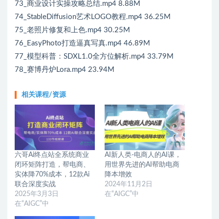
73_商业设计实操攻略总结.mp4 8.88M
74_StableDiffusion艺术LOGO教程.mp4 36.25M
75_老照片修复和上色.mp4 30.25M
76_EasyPhoto打造逼真写真.mp4 46.89M
77_模型科普：SDXL1.0全方位解析.mp4 33.79M
78_赛博丹炉Lora.mp4 23.94M
相关课程/资源
六哥Ai终点站全系统商业
AI新人类-电商人的AI课，
闭环矩阵打造，帮电商、
用世界先进的AI帮助电商
实体降70%成本，12款Ai
降本增效
联合深度实战
2024年11月2日
2025年3月3日
在“AIGC”中
在“AIGC”中