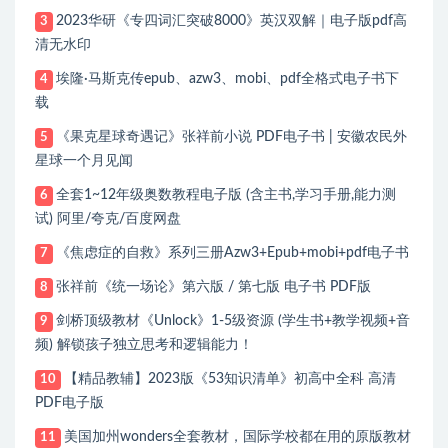
2023华研《专四词汇突破8000》英汉双解｜电子版pdf高
3
清无水印
埃隆·马斯克传epub、azw3、mobi、pdf全格式电子书下
4
载
《果克星球奇遇记》张祥前小说 PDF电子书 | 安徽农民外
5
星球一个月见闻
全套1~12年级奥数教程电子版 (含主书,学习手册,能力测
6
试) 阿里/夸克/百度网盘
《焦虑症的自救》系列三册Azw3+Epub+mobi+pdf电子书
7
张祥前《统一场论》第六版 / 第七版 电子书 PDF版
8
剑桥顶级教材《Unlock》1-5级资源 (学生书+教学视频+音
9
频) 解锁孩子独立思考和逻辑能力！
【精品教辅】2023版《53知识清单》初高中全科 高清
10
PDF电子版
美国加州wonders全套教材，国际学校都在用的原版教材
11