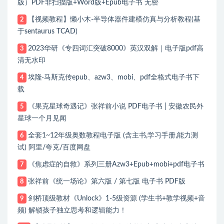
版）PDF非扫描版+Word版+Epub电子书 无密
【视频教程】懒小木-半导体器件建模仿真与分析教程(基
2
于sentaurus TCAD)
2023华研《专四词汇突破8000》英汉双解｜电子版pdf高
3
清无水印
埃隆·马斯克传epub、azw3、mobi、pdf全格式电子书下
4
载
《果克星球奇遇记》张祥前小说 PDF电子书 | 安徽农民外
5
星球一个月见闻
全套1~12年级奥数教程电子版 (含主书,学习手册,能力测
6
试) 阿里/夸克/百度网盘
《焦虑症的自救》系列三册Azw3+Epub+mobi+pdf电子书
7
张祥前《统一场论》第六版 / 第七版 电子书 PDF版
8
剑桥顶级教材《Unlock》1-5级资源 (学生书+教学视频+音
9
频) 解锁孩子独立思考和逻辑能力！