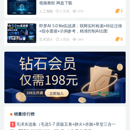
视频教程 网盘下载
5
人工智能
5 天前
378
即梦AI 5.0 lite实战课：联网实时检索+特征迁移
+指令遵循+示例参考，精准控制AI出图
8
艺术设计
2 周前
244
销量排行榜
毛泽东选集（毛选1-7 原版五卷+静火+赤旗+草堂三合一
1