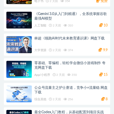
免费
电子书
2 天前
354
《Gemini 3.0从入门到精通》，全系统掌握谷歌
最强AI模型
10
人工智能
2 天前
310
林超《领跑AI时代未来教育通识课》网盘下载
9.9
大学资源
2 天前
374
零基础、零编程，轻松学会微信小游戏制作 夸
克网盘下载
15
App/小程序
2 天前
350
公众号流量主之护士赛道，竞争小+流量稳 网盘
下载
8
综合其他
2 天前
256
最全Codex入门教程，从基础配置到项目实战