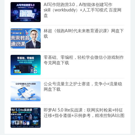
AI写作陪跑营3.0，Ai智能体创建写作
skill（workbuddy）+人工手写模式 百度网
盘
林超《领跑AI时代未来教育通识课》网盘下
载
零基础、零编程，轻松学会微信小游戏制作
夸克网盘下载
公众号流量主之护士赛道，竞争小+流量稳
网盘下载
即梦AI 5.0 lite实战课：联网实时检索+特征
迁移+指令遵循+示例参考，精准控制AI出图