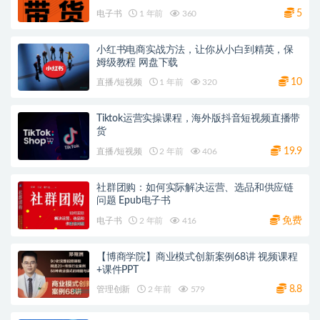
5
电子书
1 年前
360
小红书电商实战方法，让你从小白到精英，保
姆级教程 网盘下载
10
直播/短视频
1 年前
320
Tiktok运营实操课程，海外版抖音短视频直播带
货
19.9
直播/短视频
2 年前
406
社群团购：如何实际解决运营、选品和供应链
问题 Epub电子书
免费
电子书
2 年前
416
【博商学院】商业模式创新案例68讲 视频课程
+课件PPT
8.8
管理创新
2 年前
579