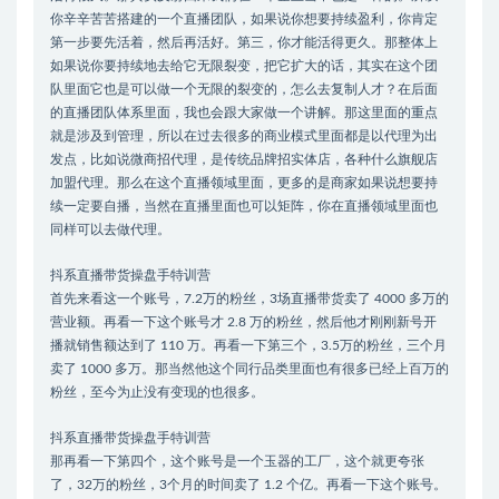
你辛辛苦苦搭建的一个直播团队，如果说你想要持续盈利，你肯定
第一步要先活着，然后再活好。第三，你才能活得更久。那整体上
如果说你要持续地去给它无限裂变，把它扩大的话，其实在这个团
队里面它也是可以做一个无限的裂变的，怎么去复制人才？在后面
的直播团队体系里面，我也会跟大家做一个讲解。那这里面的重点
就是涉及到管理，所以在过去很多的商业模式里面都是以代理为出
发点，比如说微商招代理，是传统品牌招实体店，各种什么旗舰店
加盟代理。那么在这个直播领域里面，更多的是商家如果说想要持
续一定要自播，当然在直播里面也可以矩阵，你在直播领域里面也
同样可以去做代理。
抖系直播带货操盘手特训营
首先来看这一个账号，7.2万的粉丝，3场直播带货卖了 4000 多万的
营业额。再看一下这个账号才 2.8 万的粉丝，然后他才刚刚新号开
播就销售额达到了 110 万。再看一下第三个，3.5万的粉丝，三个月
卖了 1000 多万。那当然他这个同行品类里面也有很多已经上百万的
粉丝，至今为止没有变现的也很多。
抖系直播带货操盘手特训营
那再看一下第四个，这个账号是一个玉器的工厂，这个就更夸张
了，32万的粉丝，3个月的时间卖了 1.2 个亿。再看一下这个账号。