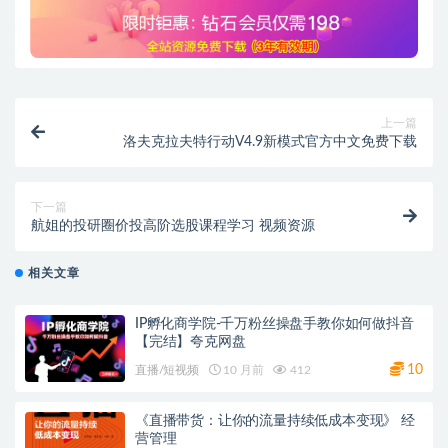
上一篇
洛夫克拉夫特行动V4.9新模式官方中文免费下载
下一篇
航姐的投研圈价投高阶选股课程学习 视频资源
相关文章
IP孵化商学院-千万粉丝操盘手教你如何做抖音
【完结】夸克网盘
10
直播/短视频
10 月前
412
《直播带货：让你的流量持续低成本变现》 经
营管理