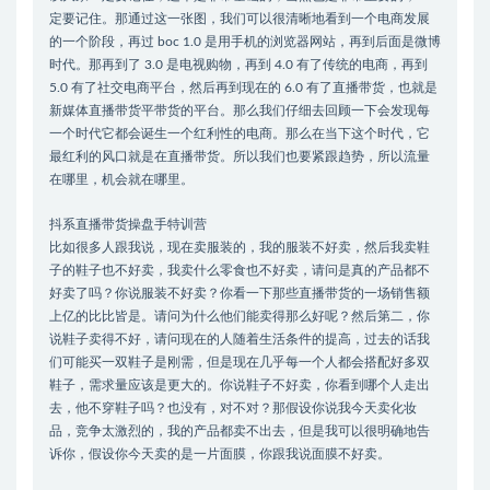
定要记住。那通过这一张图，我们可以很清晰地看到一个电商发展
的一个阶段，再过 boc 1.0 是用手机的浏览器网站，再到后面是微博
时代。那再到了 3.0 是电视购物，再到 4.0 有了传统的电商，再到
5.0 有了社交电商平台，然后再到现在的 6.0 有了直播带货，也就是
新媒体直播带货平带货的平台。那么我们仔细去回顾一下会发现每
一个时代它都会诞生一个红利性的电商。那么在当下这个时代，它
最红利的风口就是在直播带货。所以我们也要紧跟趋势，所以流量
在哪里，机会就在哪里。
抖系直播带货操盘手特训营
比如很多人跟我说，现在卖服装的，我的服装不好卖，然后我卖鞋
子的鞋子也不好卖，我卖什么零食也不好卖，请问是真的产品都不
好卖了吗？你说服装不好卖？你看一下那些直播带货的一场销售额
上亿的比比皆是。请问为什么他们能卖得那么好呢？然后第二，你
说鞋子卖得不好，请问现在的人随着生活条件的提高，过去的话我
们可能买一双鞋子是刚需，但是现在几乎每一个人都会搭配好多双
鞋子，需求量应该是更大的。你说鞋子不好卖，你看到哪个人走出
去，他不穿鞋子吗？也没有，对不对？那假设你说我今天卖化妆
品，竞争太激烈的，我的产品都卖不出去，但是我可以很明确地告
诉你，假设你今天卖的是一片面膜，你跟我说面膜不好卖。