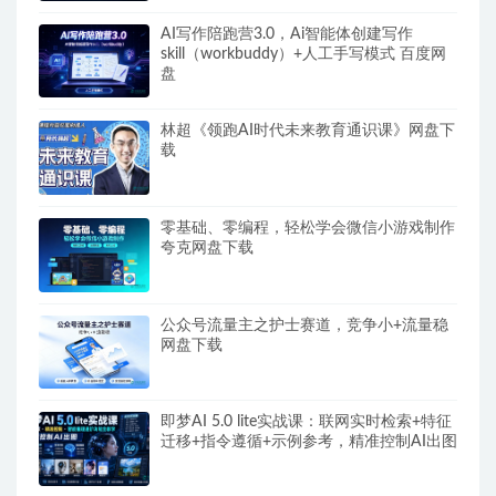
AI写作陪跑营3.0，Ai智能体创建写作
skill（workbuddy）+人工手写模式 百度网
盘
林超《领跑AI时代未来教育通识课》网盘下
载
零基础、零编程，轻松学会微信小游戏制作
夸克网盘下载
公众号流量主之护士赛道，竞争小+流量稳
网盘下载
即梦AI 5.0 lite实战课：联网实时检索+特征
迁移+指令遵循+示例参考，精准控制AI出图