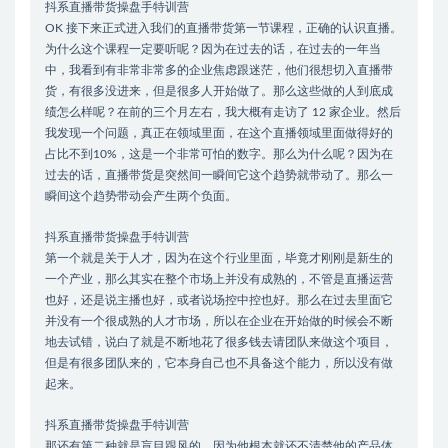
抖系直播带货操盘手特训营
OK 接下来正式进入我们的直播带货第一节课程，正确的认识直播。
为什么这个课程一定要听呢？因为在过去的话，在过去的一年当
中，我看到有非常非常多的企业焦虑跟迷茫，他们很想切入直播带
货，有很多没进来，但是很多人开始做了。那么这些做的人到底成
绩怎么样呢？在前的三个月左右，我大概有走访了 12 家企业。然后
我发现一个问题，真正在领域里面，在这个直播领域里面做得好的
占比不到10%，这是一个非常可怕的数字。那么为什么呢？因为在
过去的话，直播带货是突然间一瞬间它这个趋势就带动了。那么一
瞬间这个趋势带动会产生两个负面。
抖系直播带货操盘手特训营
第一个就是关于人才，因为在这个行业里面，毕竟才刚刚是新生的
一个产业，那么其实在整个市场上并没有成熟的，不管是直播运营
也好，还是说主播也好，或者说场控中控也好。那么在过去里面它
并没有一个很成熟的人才市场，所以在企业在开始做的时候会不断
地去试错，说白了就是不断地花了很多钱去请团队来做这个项目，
但是有很多团队来的，它本身自己也不具备这个能力，所以没有做
起来。
抖系直播带货操盘手特训营
那还有第二种就是盲目跟风的，因为他根本就还不清楚他的产品体