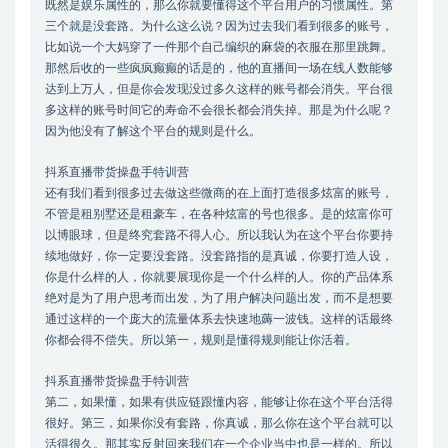
既然是娱乐属性的，那么你就要懂得这个平台用户的习惯属性。第
三个就是没套路。为什么这么说？因为过去我们看到很多的账号，
比如说一个大妈穿了一件那个自己编织的麻袋的衣服在那里跳舞。
那然后收的一些疯疯癫癫的话是的，他的直播间一场在线人数能够
达到上万人，但是你会发现没过多久这样的账号都会消失。平台很
多这样的账号时间它的寿命不会很长都会消失掉。那是为什么呢？
因为他没有了解这个平台的规则是什么。
抖系直播带货操盘手特训营
还有我们看到很多过去做这些微商的在上面打造很多炫富的账号，
不管是租别墅还是租豪车，在各种炫富的号也很多。是的炫富你可
以博眼球，但是终究套路不得人心。所以我认为在这个平台你要持
续地做好，你一定要没套路。没套路指的是真诚，你要打造人设，
你是什么样的人，你就要展现你是一个什么样的人。你的产品体系
绝对是为了用户思考而出发，为了用户解决问题出发，而不是想要
通过这样的一个庞大的流量体系去快速地薅一波钱。这样的话最终
你都会得不偿失。所以第一，规则是懂得规则能让你活着。
抖系直播带货操盘手特训营
第二，如果懂，如果有供应链跟懂内容，能够让你在这个平台活得
很好。第三，如果你没有套路，你真诚，那么你在这个平台就可以
活得很久。那其实反射回来我们在一个企业当中也是一样的。所以