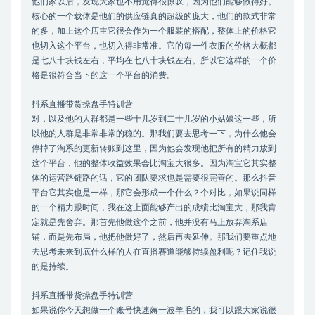
他们家以后，发现大家也不用觉得很惊叹，因为他们能够做得好。
核心的一个载体是他们的供应链真的超级的庞大，他们的款式非常
的多，加上这个店主它很会作为一个服装的搭配，整体上的价格它
也切入这个平台，也切入得非常准。它的每一件衣服的价格大概都
是七八十块钱左右，平均在七八十块钱左右。所以它这样的一个价
格是很符合当下的这一个平台的消费。
抖系直播带货操盘手特训营
对，以及他的人群都是一些十几岁到二十几岁的小姑娘这一些，所
以他的人群是非常非常的稳的。那我们要去思考一下，为什么他会
停掉了淘系的更新转账到这里，因为他会发现他把所有的精力放到
这个平台，他的整体收益效果会比淘宝大很多。因为淘宝它其实整
体的运营路链路的话，它的团队要求也是需要很完善的。那么抖音
平台它其实也是一样，那它会形成一个什么？个对比，如果说同样
的一个精力跟时间，我在这上面能够产出的成绩比淘宝大，那我肯
定就是先舍弃。那首先他做这个之前，他并没有马上放弃淘系店
铺，而是先布局，他把他做好了，然后再去延伸。那我们要重点地
去思考未来到底什么样的人在直播赛道能够持续盈利呢？记住我说
的是持续。
抖系直播带货操盘手特训营
如果说你今天想做一个账号快速薅一波羊毛的，我可以跟大家说很