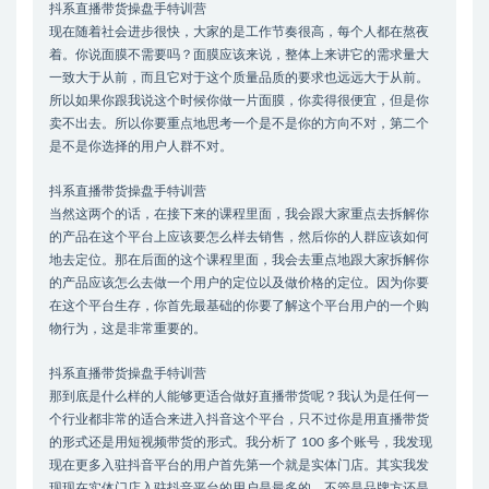
抖系直播带货操盘手特训营
现在随着社会进步很快，大家的是工作节奏很高，每个人都在熬夜
着。你说面膜不需要吗？面膜应该来说，整体上来讲它的需求量大
一致大于从前，而且它对于这个质量品质的要求也远远大于从前。
所以如果你跟我说这个时候你做一片面膜，你卖得很便宜，但是你
卖不出去。所以你要重点地思考一个是不是你的方向不对，第二个
是不是你选择的用户人群不对。
抖系直播带货操盘手特训营
当然这两个的话，在接下来的课程里面，我会跟大家重点去拆解你
的产品在这个平台上应该要怎么样去销售，然后你的人群应该如何
地去定位。那在后面的这个课程里面，我会去重点地跟大家拆解你
的产品应该怎么去做一个用户的定位以及做价格的定位。因为你要
在这个平台生存，你首先最基础的你要了解这个平台用户的一个购
物行为，这是非常重要的。
抖系直播带货操盘手特训营
那到底是什么样的人能够更适合做好直播带货呢？我认为是任何一
个行业都非常的适合来进入抖音这个平台，只不过你是用直播带货
的形式还是用短视频带货的形式。我分析了 100 多个账号，我发现
现在更多入驻抖音平台的用户首先第一个就是实体门店。其实我发
现现在实体门店入驻抖音平台的用户是最多的，不管是品牌方还是