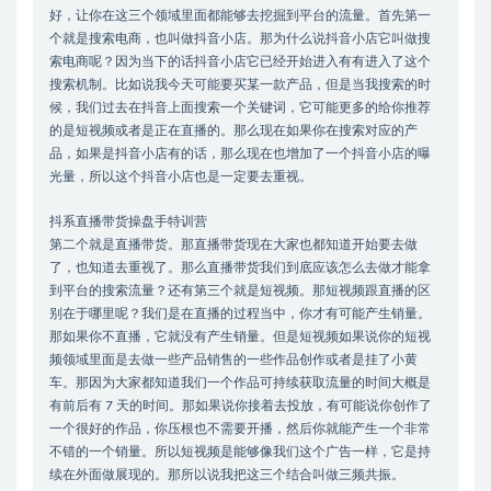
好，让你在这三个领域里面都能够去挖掘到平台的流量。首先第一
个就是搜索电商，也叫做抖音小店。那为什么说抖音小店它叫做搜
索电商呢？因为当下的话抖音小店它已经开始进入有有进入了这个
搜索机制。比如说我今天可能要买某一款产品，但是当我搜索的时
候，我们过去在抖音上面搜索一个关键词，它可能更多的给你推荐
的是短视频或者是正在直播的。那么现在如果你在搜索对应的产
品，如果是抖音小店有的话，那么现在也增加了一个抖音小店的曝
光量，所以这个抖音小店也是一定要去重视。
抖系直播带货操盘手特训营
第二个就是直播带货。那直播带货现在大家也都知道开始要去做
了，也知道去重视了。那么直播带货我们到底应该怎么去做才能拿
到平台的搜索流量？还有第三个就是短视频。那短视频跟直播的区
别在于哪里呢？我们是在直播的过程当中，你才有可能产生销量。
那如果你不直播，它就没有产生销量。但是短视频如果说你的短视
频领域里面是去做一些产品销售的一些作品创作或者是挂了小黄
车。那因为大家都知道我们一个作品可持续获取流量的时间大概是
有前后有 7 天的时间。那如果说你接着去投放，有可能说你创作了
一个很好的作品，你压根也不需要开播，然后你就能产生一个非常
不错的一个销量。所以短视频是能够像我们这个广告一样，它是持
续在外面做展现的。那所以说我把这三个结合叫做三频共振。