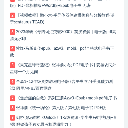
版）PDF非扫描版+Word版+Epub电子书 无密
【视频教程】懒小木-半导体器件建模仿真与分析教程(基
2
于sentaurus TCAD)
2023华研《专四词汇突破8000》英汉双解｜电子版pdf高
3
清无水印
埃隆·马斯克传epub、azw3、mobi、pdf全格式电子书下
4
载
《果克星球奇遇记》张祥前小说 PDF电子书 | 安徽农民外
5
星球一个月见闻
全套1~12年级奥数教程电子版 (含主书,学习手册,能力测
6
试) 阿里/夸克/百度网盘
《焦虑症的自救》系列三册Azw3+Epub+mobi+pdf电子书
7
张祥前《统一场论》第六版 / 第七版 电子书 PDF版
8
剑桥顶级教材《Unlock》1-5级资源 (学生书+教学视频+音
9
频) 解锁孩子独立思考和逻辑能力！