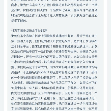
商家，那为什么这些人入驻他们能够进来都做得很好呢？第一个就
是品牌。比如说我们当地的一个品牌叫七匹狼，那因为这个品牌当
时我们有给他合作了之后这个达人带货板块，所以我对这个品牌还
是挺了解的。
抖系直播带货操盘手特训营
那他们这个品牌在抖音上面能够快速地诞生起来，是源于他们做了
第一波达人带货，他们是由达人带货做起来的。然后他们发现哇在
这个抖音平台，原来他们的这个销售量体积能够这么的庞大。所以
过后他们开始举证了一系列的这个直播带货号出来。当然除了这些
品牌以外，还有一些其他的甚至是白牌的商家。比如说你过去是开
一家服装的实体店的话，那么我认为在这个时候你来切入抖音直
播，你的机会是非非常大的。因为大家都知道我们要做直播带货得
先搭好一个直播场地对不对？那么你本身是做这个实体的话，那你
的一个场地已经提前给他搭建好了，所以你的入局的门槛是会比别
人快很多。所以随着越来越多的大品牌工厂的加入，如果说当下的
你是中间这一些人群，比如说你是代理商、贸易档口还是商超的，
因为过去你做的是什么？中间商赚差价。但是当下你要去思考一个
点，你的上游品牌方工厂正在干嘛，他们正在自己搭建直播场地，
他们正在搭建自己的直播体系矩阵，他们正在通过一切手段跳过你
直接找到消费者。那么如果这个时候你还不做出一些改变，你不愿