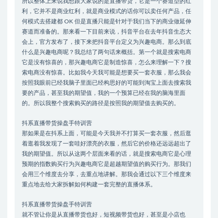
所以整体上来说我想跟大家说的是直播带货，它是一个赛道型的红
利，它并不是商业红利，就是商业模式的话你可以卖任何产品，任
何模式去搭建都 OK 但是直播只能是针对于我们当下的商业做延伸
赛道而准备的。那来看一下目前来说，抖音平台在去年抖音生态大
会上，官方发布了，接下来把抖音平台定义为兴趣电商。那么到底
什么是兴趣电商呢？我总结了两句话来概括。第一个就是搜索电商
它是没有惊喜的，那兴趣电商它是制造惊喜，怎么来理解一下？搜
索电商没有惊喜。比如我今天我可能是想要买一套衣服，那么我会
按照我眼前已经我脑子里面已经构思好的可能到淘宝上面去搜索我
要的产品，甚至我的期望值，我的一个预算已经在我的脑海里面
的。所以我整个搜索购买的路径是按照我的期望值去购买的。
抖系直播带货操盘手特训营
那如果是在抖系上面，可能是今天我并不打算买一套衣服，然后逛
着逛着我发现了一套哇好漂亮的衣服，然后它的价格还远远超出了
我的期望值。所以从这两个层面来看的话，就是搜索电商它是心理
预期的指数购买行为兴趣电商它是超越期望值的购买行为。那我们
会用三个维度去分享，去重点地讲解。那我会通过以下三个维度来
重点地去给大家拆解如何构建一套完整的直播体系。
抖系直播带货操盘手特训营
就不管让你是从直播带货也好，短视频带货也好，甚至是小店也