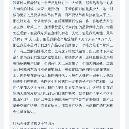
我要过去可能我对一个产品是针对一个人销售。那当然当你一对多
去销售的时候，大家一定要记住，不管你面对的是多少人，这个时
候你更多的是要掌控自己的节奏，而不要让节奏掌控在别人手上。
那么针对这一个掌控节奏，在后面里面我也会一步一步地教大家怎
么去做。那第三个，直播带货是可以为我们的品牌做曝光的，增量
怎么理解？假设我今天在直播间卖这一支笔，但是我笔可能，最终
只卖了 10 支出去。但是我的这个场观如果 1 万个人有 10 万个人，
那么我是不是对于我这个产品或者品牌做了一个曝光是吧？那第三
个，有上面的品牌曝光度，也有这个批发式销售，所以整体下来它
是可以为我们的业绩来做增量的。那整体来说，选择直播是因为现
在很多的用户他的一个购买行为已经发生了一个很大的改变。过去
我们可能买东西可能是在电脑上，在做传统电商的时候是在电脑
上。但是现在是移动互联网的时代，人每个人都有一部手机，他随
时随地都在购物。所以这个时候我们一定要去抢占这个红利期，我
们也要加入这个直播，我们也要时刻着制造场景，让这些时刻在购
物的人能够发现我们找到我们找我们购买，就是我们也要抢占这个
市场的红利。那所以整体上来说增长空间它是在直播领域，那所以
增长空间在这里，流量在这里，那流量在这边，当然我们的红利机
会也就在这边。
抖系直播带货操盘手特训营