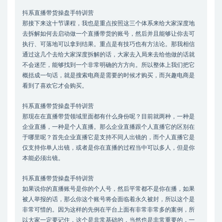
抖系直播带货操盘手特训营
那接下来这十节课程，我也是重点按照这三个体系来给大家深度地
去拆解如何去启动做一个直播带货的账号，然后并且能够让你去可
执行、可落地可以拿到结果。重点是有技巧也有方法论。那我相信
通过这几个去给大家深度拆解的话，大家去入局来去给他做的话就
不会迷茫，能够找到一个非常明确的方方向。所以整体上我们把它
概括成一句话，就是搜索电商是需要的时候才购买，而兴趣电商是
看到了喜欢它才会购买。
抖系直播带货操盘手特训营
那现在在直播带货领域里面都有什么身份呢？目前就两种，一种是
企业直播，一种是个人直播。那么企业直播跟个人直播它的区别在
于哪里呢？首先企业直播它是支持不同人出镜的，而个人直播它是
仅支持你单人出镜，或者是你在直播的过程当中可以多人，但是你
本能必须出镜。
抖系直播带货操盘手特训营
如果说你的直播账号是你的个人号，然后平常都不是你在播，如果
被人举报的话，那么你这个账号将会面临着永久被封，所以这个是
非常可惜的。因为这样的先例在平台上面有非常非常多的案例，所
以大家一定要记住，这个是非常基础的，当然也是非常重要的，一