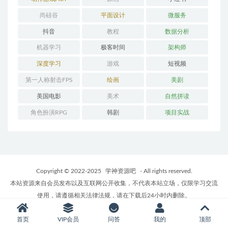
尚硅谷
平面设计
微服务
抖音
教程
数据分析
机器学习
极客时间
架构师
深度学习
游戏
短视频
第一人称射击FPS
绘画
美剧
美国电影
美术
自然拼读
角色扮演RPG
韩剧
项目实战
Copyright © 2022-2025
学神资源吧
- All rights reserved.
本站资源来自会员发布以及互联网公开收集，不代表本站立场，仅限学习交流
使用，请遵循相关法律法规，请在下载后24小时内删除。
如有侵权争议、不妥之处请联系本站删除处理！ 请用户仔细辨认内容的真实
首页
VIP会员
问答
我的
顶部
性，避免上当受骗！