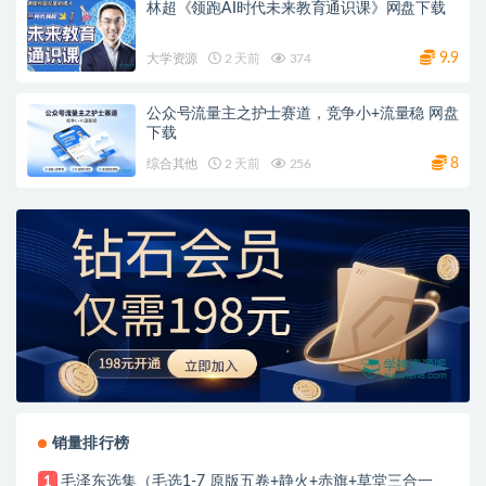
林超《领跑AI时代未来教育通识课》网盘下载
9.9
大学资源
2 天前
374
公众号流量主之护士赛道，竞争小+流量稳 网盘
下载
8
综合其他
2 天前
256
销量排行榜
毛泽东选集（毛选1-7 原版五卷+静火+赤旗+草堂三合一
1