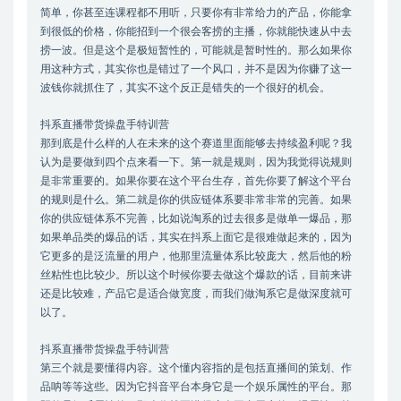
简单，你甚至连课程都不用听，只要你有非常给力的产品，你能拿
到很低的价格，你能招到一个很会客捞的主播，你就能快速从中去
捞一波。但是这个是极短暂性的，可能就是暂时性的。那么如果你
用这种方式，其实你也是错过了一个风口，并不是因为你赚了这一
波钱你就抓住了，其实不这个反正是错失的一个很好的机会。
抖系直播带货操盘手特训营
那到底是什么样的人在未来的这个赛道里面能够去持续盈利呢？我
认为是要做到四个点来看一下。第一就是规则，因为我觉得说规则
是非常重要的。如果你要在这个平台生存，首先你要了解这个平台
的规则是什么。第二就是你的供应链体系要非常非常的完善。如果
你的供应链体系不完善，比如说淘系的过去很多是做单一爆品，那
如果单品类的爆品的话，其实在抖系上面它是很难做起来的，因为
它更多的是泛流量的用户，他那里流量体系比较庞大，然后他的粉
丝粘性也比较少。所以这个时候你要去做这个爆款的话，目前来讲
还是比较难，产品它是适合做宽度，而我们做淘系它是做深度就可
以了。
抖系直播带货操盘手特训营
第三个就是要懂得内容。这个懂内容指的是包括直播间的策划、作
品呐等等这些。因为它抖音平台本身它是一个娱乐属性的平台。那