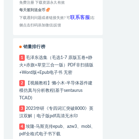
免费注册 下载资源永久有效
每天签到送金币
联系客服
下载遇到问题或者链接失效? 可
(右
侧点击扫码添加微信)反馈
销量排行榜
毛泽东选集（毛选1-7 原版五卷+静
1
火+赤旗+草堂三合一版）PDF非扫描版
+Word版+Epub电子书 无密
【视频教程】懒小木-半导体器件建
2
模仿真与分析教程(基于sentaurus
TCAD)
2023华研《专四词汇突破8000》英
3
汉双解｜电子版pdf高清无水印
埃隆·马斯克传epub、azw3、mobi、
4
pdf全格式电子书下载