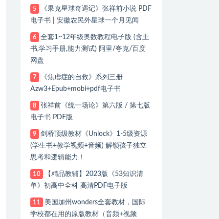
《果克星球奇遇记》张祥前小说 PDF
5
电子书 | 安徽农民外星球一个月见闻
全套1~12年级奥数教程电子版 (含主
6
书,学习手册,能力测试) 阿里/夸克/百度
网盘
《焦虑症的自救》系列三册
7
Azw3+Epub+mobi+pdf电子书
张祥前《统一场论》第六版 / 第七版
8
电子书 PDF版
剑桥顶级教材《Unlock》1-5级资源
9
(学生书+教学视频+音频) 解锁孩子独立
思考和逻辑能力！
【精品教辅】2023版《53知识清
10
单》初高中全科 高清PDF电子版
美国加州wonders全套教材，国际
11
学校都在用的原版教材（音频+视频