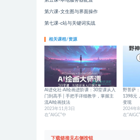
第五课-本地服务器配置
第六课-文生图与界面操作
第七课-c站与关键词实战
相关课程/资源
AI进化社·AI绘画进阶课：30堂课从入
野菩萨：
门到高手 | 手把手详细教学，掌握主
1398
流AI绘画技法
变现
2023年11月3日
2024年
在“AIGC”中
在“AIGC
下载链接见右侧按钮