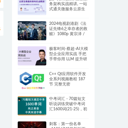
0
务架构实战精讲, 一站
式通关微服务云原生
应用开发
式
2024电视剧港剧《法
证先锋6之幸存者的救
5
赎》1080p 黄宗泽 /
袁伟豪 阿里/夸克/百
度云盘
极客时间-蔡超-AI大模
型企业应用实战 手把
手带你用 LLM 提升研
发效率 夸克网盘
C++ Qt应用软件开发
全系列视频教程 187
节 完整无密
中考词汇 - 70篇短文
听说训练突破中考词
汇1600词(21-25)，初
中生必听!
刺客：第一份名单