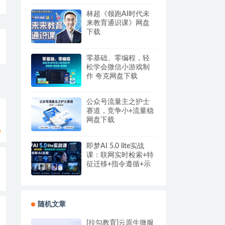
盘
林超《领跑AI时代未
来教育通识课》网盘
下载
零基础、零编程，轻
松学会微信小游戏制
作 夸克网盘下载
公众号流量主之护士
赛道，竞争小+流量稳
网盘下载
5
即梦AI 5.0 lite实战
课：联网实时检索+特
征迁移+指令遵循+示
例参考，精准控制AI
出图
随机文章
[拉勾教育]云原生微服