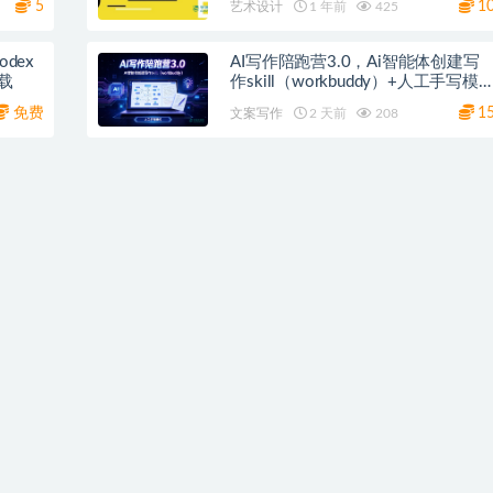
5
1
艺术设计
1 年前
425
dex
AI写作陪跑营3.0，Ai智能体创建写
载
作skill（workbuddy）+人工手写模
百度网盘
免费
1
文案写作
2 天前
208