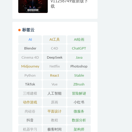
v11256749最新版下
载
标签云
AI
AI工具
AI绘画
Blender
C4D
ChatGPT
Cinema 4D
DeepSeek
Java
Midjourney
Netflix
Photoshop
Python
React
Stable
Diffusion
TikTok
Vue
ZBrush
三维建模
人工智能
冒险解谜
AVG
动作游戏
原画
小红书
ACT
尚硅谷
平面设计
微服务
抖音
教程
数据分析
机器学习
极客时间
架构师