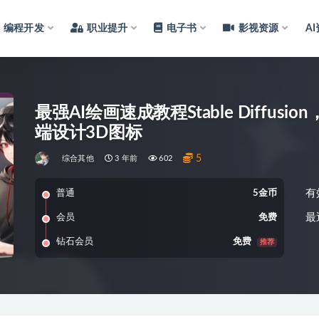
编程开发
职业提升
电子书
影视资源
A
最强AI绘画速成教程Stable Diffu
端设计3D图标
5
综合其他
3 年前
602
有
普通
5金币
最
会员
免费
钻石会员
免费
推荐