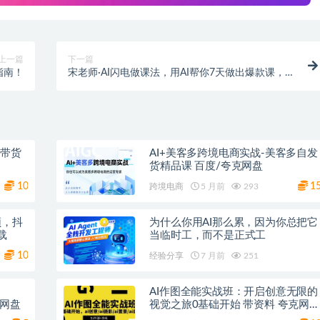
上一篇
下一篇
指南！
宋老师·AI闪电做课法，用AI帮你7天做出爆款课，
10秒出课纲，3分钟出课稿，还比你自己写得好
粉带货
AI+美客多跨境电商实战-美客多自发
货精品课 百度/夸克网盘
10
1
跨境电商
5 月前
293
频，抖
为什么你用AI那么累，因为你总把它
载
当临时工，而不是正式工
10
经验分享
7 月前
251
AI作图全能实战班：开启创意无限的
ZW3电子书 百度网盘
视觉之旅0基础开始 带资料 夸克网盘
下载