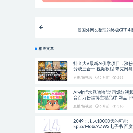
一份国外网友整理的终极GPT-4
相关文章
抖音大V最新AI佛学项目，涨
分成三合一 视频教程 夸克网盘
直播/短视频
5 月前
268
AI制作“水豚噜噜”动画爆款视
音百万粉丝博主精品课 网盘下
直播/短视频
6 月前
310
2049：未来10000天的可能
Epub/Mobi/A