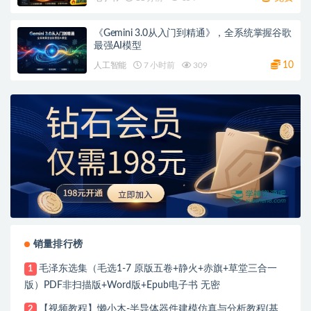
《Gemini 3.0从入门到精通》，全系统掌握谷歌
最强AI模型
10
人工智能
7 小时前
309
销量排行榜
毛泽东选集（毛选1-7 原版五卷+静火+赤旗+草堂三合一
1
版）PDF非扫描版+Word版+Epub电子书 无密
【视频教程】懒小木-半导体器件建模仿真与分析教程(基
2