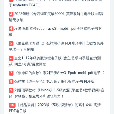
于sentaurus TCAD)
2023华研《专四词汇突破8000》英汉双解｜电子版pdf高
3
清无水印
埃隆·马斯克传epub、azw3、mobi、pdf全格式电子书下
4
载
《果克星球奇遇记》张祥前小说 PDF电子书 | 安徽农民外
5
星球一个月见闻
全套1~12年级奥数教程电子版 (含主书,学习手册,能力测
6
试) 阿里/夸克/百度网盘
《焦虑症的自救》系列三册Azw3+Epub+mobi+pdf电子书
7
张祥前《统一场论》第六版 / 第七版 电子书 PDF版
8
剑桥顶级教材《Unlock》1-5级资源 (学生书+教学视频+音
9
频) 解锁孩子独立思考和逻辑能力！
【精品教辅】2023版《53知识清单》初高中全科 高清
10
PDF电子版