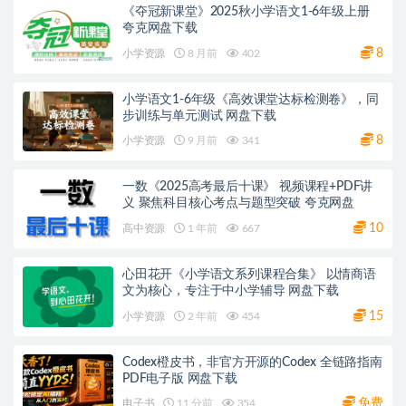
《夺冠新课堂》2025秋小学语文1-6年级上册
夸克网盘下载
8
小学资源
8 月前
402
小学语文1-6年级《高效课堂达标检测卷》，同
步训练与单元测试 网盘下载
8
小学资源
9 月前
341
一数《2025高考最后十课》 视频课程+PDF讲
义 聚焦科目核心考点与题型突破 夸克网盘
10
高中资源
1 年前
667
心田花开《小学语文系列课程合集》 以情商语
文为核心，专注于中小学辅导 网盘下载
15
小学资源
2 年前
454
Codex橙皮书，非官方开源的Codex 全链路指南
PDF电子版 网盘下载
免费
电子书
11 分前
354