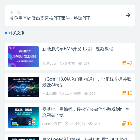
下一篇
教你零基础做出高逼格PPT课件 - 珞珈PPT
相关文章
新能源汽车BMS开发工程师 视频教程
49
百度云盘
3 年前
629
《Gemini 3.0从入门到精通》，全系统掌握谷歌
最强AI模型
10
人工智能
11 小时前
309
零基础、零编程，轻松学会微信小游戏制作 夸
克网盘下载
15
App/小程序
12 小时前
349
最全Codex入门教程，从基础配置到项目实战