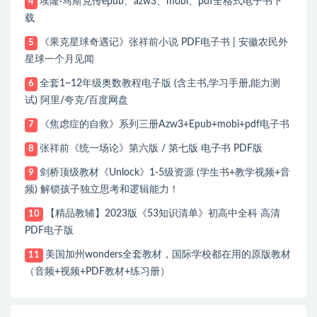
埃隆·马斯克传epub、azw3、mobi、pdf全格式电子书下
4
载
《果克星球奇遇记》张祥前小说 PDF电子书 | 安徽农民外
5
星球一个月见闻
全套1~12年级奥数教程电子版 (含主书,学习手册,能力测
6
试) 阿里/夸克/百度网盘
《焦虑症的自救》系列三册Azw3+Epub+mobi+pdf电子书
7
张祥前《统一场论》第六版 / 第七版 电子书 PDF版
8
剑桥顶级教材《Unlock》1-5级资源 (学生书+教学视频+音
9
频) 解锁孩子独立思考和逻辑能力！
【精品教辅】2023版《53知识清单》初高中全科 高清
10
PDF电子版
美国加州wonders全套教材，国际学校都在用的原版教材
11
（音频+视频+PDF教材+练习册）