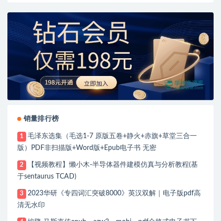
销量排行榜
毛泽东选集（毛选1-7 原版五卷+静火+赤旗+草堂三合一
1
版）PDF非扫描版+Word版+Epub电子书 无密
【视频教程】懒小木-半导体器件建模仿真与分析教程(基
2
于sentaurus TCAD)
2023华研《专四词汇突破8000》英汉双解｜电子版pdf高
3
清无水印