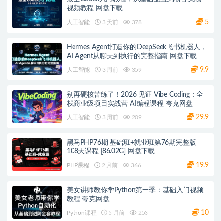
视频教程 网盘下载
5
人工智能
3 天前
378
Hermes Agent打造你的DeepSeek飞书机器人，
AI Agent从聊天到执行的完整指南 网盘下载
9.9
人工智能
3 周前
359
别再硬核苦练了！2026 见证 Vibe Coding：全
栈商业级项目实战营 AI编程课程 夸克网盘
29.9
人工智能
3 周前
209
黑马PHP76期 基础班+就业班第76期完整版
108天课程 [86.02G] 网盘下载
19.9
PHP课程
2 月前
366
美女讲师教你学Python第一季：基础入门视频
教程 夸克网盘
10
Python课程
5 月前
253