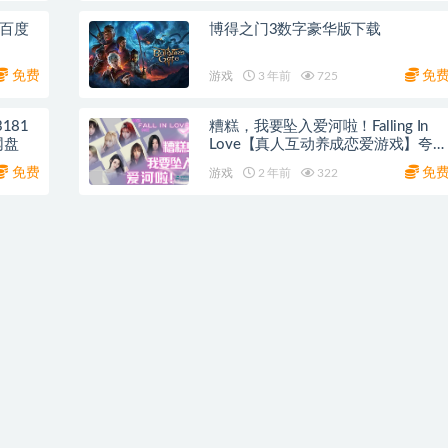
 百度
博得之门3数字豪华版下载
免费
免
游戏
3 年前
725
糟糕，我要坠入爱河啦！Falling In
网盘
Love【真人互动养成恋爱游戏】夸克
网盘
免费
免
游戏
2 年前
322