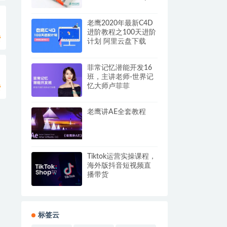
MOBI | PDF 电子书】
老鹰2020年最新C4D
进阶教程之100天进阶
费
计划 阿里云盘下载
菲常记忆潜能开发16
班，主讲老师-世界记
忆大师卢菲菲
费
老鹰讲AE全套教程
Tiktok运营实操课程，
海外版抖音短视频直
播带货
标签云