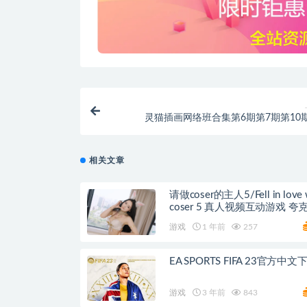
灵猫插画网络班合集第6期第7期第10
相关文章
请做coser的主人5/Fell in love 
coser 5 真
游戏
1 年前
257
EA SPORTS FIFA 23官方中文
游戏
3 年前
843