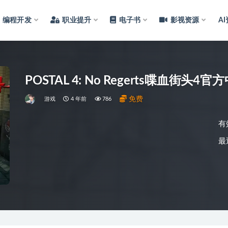
编程开发
职业提升
电子书
影视资源
A
POSTAL 4: No Regerts喋血街头
免费
游戏
4 年前
786
有
最