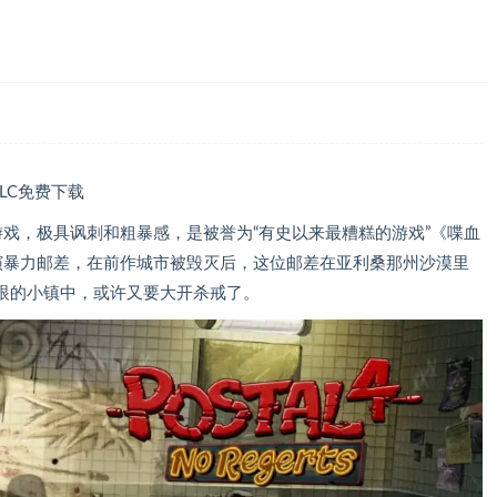
全DLC免费下载
戏，极具讽刺和粗暴感，是被誉为“有史以来最糟糕的游戏”《喋血
演暴力邮差，在前作城市被毁灭后，这位邮差在亚利桑那州沙漠里
眼的小镇中，或许又要大开杀戒了。