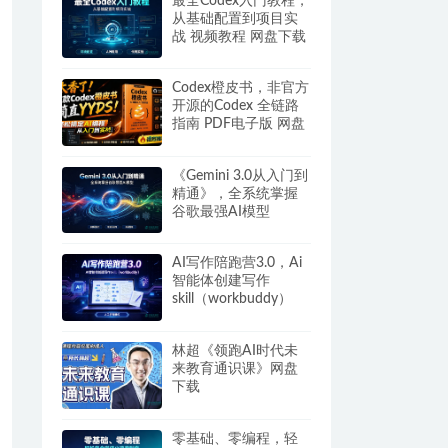
最全Codex入门教程，
从基础配置到项目实
战 视频教程 网盘下载
Codex橙皮书，非官方
开源的Codex 全链路
指南 PDF电子版 网盘
下载
《Gemini 3.0从入门到
精通》，全系统掌握
谷歌最强AI模型
AI写作陪跑营3.0，Ai
智能体创建写作
skill（workbuddy）
+人工手写模式 百度网
盘
林超《领跑AI时代未
来教育通识课》网盘
下载
零基础、零编程，轻