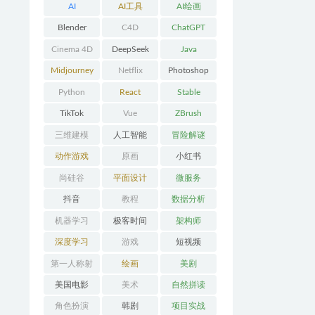
AI
AI工具
AI绘画
Blender
C4D
ChatGPT
Cinema 4D
DeepSeek
Java
Midjourney
Netflix
Photoshop
Python
React
Stable
Diffusion
TikTok
Vue
ZBrush
三维建模
人工智能
冒险解谜
AVG
动作游戏
原画
小红书
ACT
尚硅谷
平面设计
微服务
抖音
教程
数据分析
机器学习
极客时间
架构师
深度学习
游戏
短视频
第一人称射
绘画
美剧
击FPS
美国电影
美术
自然拼读
角色扮演
韩剧
项目实战