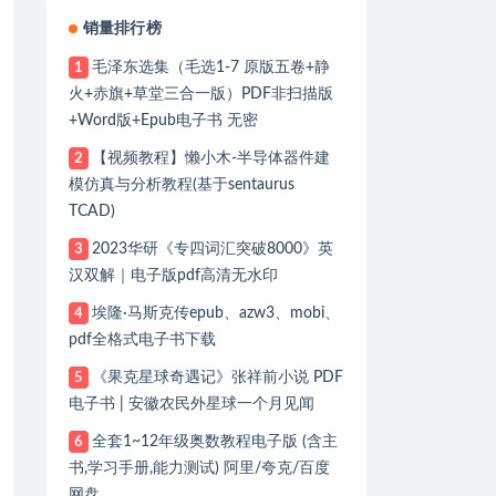
销量排行榜
毛泽东选集（毛选1-7 原版五卷+静
1
火+赤旗+草堂三合一版）PDF非扫描版
+Word版+Epub电子书 无密
【视频教程】懒小木-半导体器件建
2
模仿真与分析教程(基于sentaurus
TCAD)
2023华研《专四词汇突破8000》英
3
汉双解｜电子版pdf高清无水印
埃隆·马斯克传epub、azw3、mobi、
4
pdf全格式电子书下载
《果克星球奇遇记》张祥前小说 PDF
5
电子书 | 安徽农民外星球一个月见闻
全套1~12年级奥数教程电子版 (含主
6
书,学习手册,能力测试) 阿里/夸克/百度
网盘