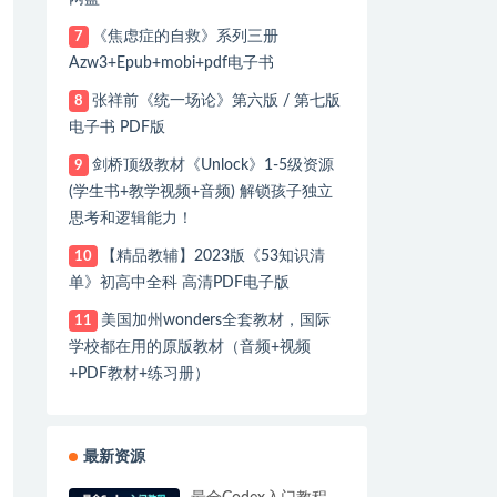
《焦虑症的自救》系列三册
7
Azw3+Epub+mobi+pdf电子书
张祥前《统一场论》第六版 / 第七版
8
电子书 PDF版
剑桥顶级教材《Unlock》1-5级资源
9
(学生书+教学视频+音频) 解锁孩子独立
思考和逻辑能力！
【精品教辅】2023版《53知识清
10
单》初高中全科 高清PDF电子版
美国加州wonders全套教材，国际
11
学校都在用的原版教材（音频+视频
+PDF教材+练习册）
最新资源