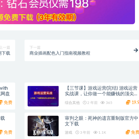
上一篇
下一篇
期下载
商业插画配色入门指南视频教程
with
【三节课】游戏运营(完结) 游戏运营
人视频互动游戏 夸克网盘
实战课，让你做一个能赚钱的顶尖游
戏运营人
免费
19.
综合其他
2 年前
365
下载
审判之眼：死神的遗言重制版官方中
文下载
免费
免
游戏
3 年前
1.1K