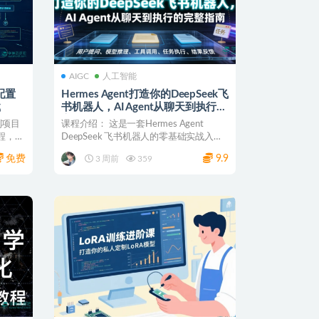
AIGC
人工智能
配置
Hermes Agent打造你的DeepSeek飞
载
书机器人，AI Agent从聊天到执行的
完整指南 网盘下载
到项目
课程介绍： 这是一套Hermes Agent
教程，从
DeepSeek 飞书机器人的零基础实战入门
课...
免费
9.9
3 周前
359