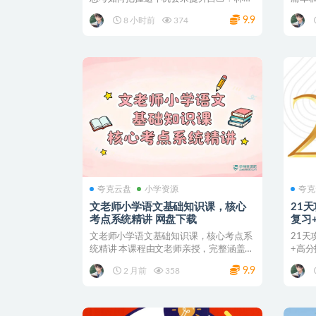
的领跑AI时代未来...
苦的不
9.9
8 小时前
374
夸克云盘
小学资源
夸克
文老师小学语文基础知识课，核心
21
考点系统精讲 网盘下载
文老师小学语文基础知识课，核心考点系
21
统精讲 本课程由文老师亲授，完整涵盖小
+高
学阶段语文核心基础...
旨在通
9.9
2 月前
358