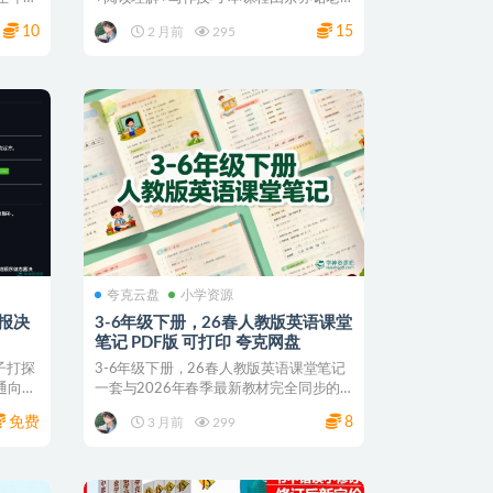
师亲授，系统讲解语文...
10
15
2 月前
295
夸克云盘
小学资源
填报决
3-6年级下册，26春人教版英语课堂
笔记 PDF版 可打印 夸克网盘
子打探
3-6年级下册，26春人教版英语课堂笔记
条通向未
一套与2026年春季最新教材完全同步的
英语学习资料...
免费
8
3 月前
299