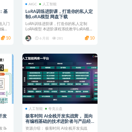
AIGC
人工智能
季：基
LoRA训练进阶课，打造你的私人定
制LoRA模型 网盘下载
础入门
LoRA训练进阶课，打造你的私人定制
础编程
LoRA模型 本进阶课程系统教学LoRA模型
的训练全流程...
10
10
6 月前
281
人工智能
夸克云盘
开发
极客时间 AI全栈开发实战营， 面向
有编程基础的技术进阶者与产品经
理 夸克网盘
 📝
资源介绍： 极客时间 AI全栈开发实战