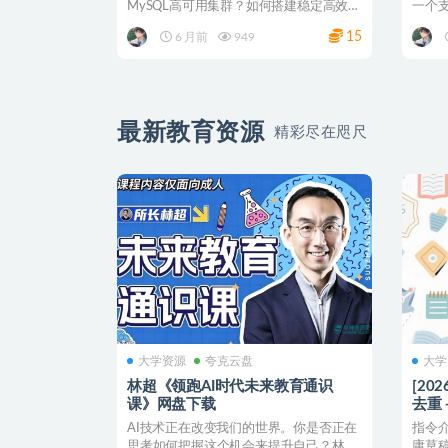
MySQL高可用集群？如何搭建稳定高效的
一个
MySQL环境？...
服务系
15
6 月前
949
最新教育资源
精彩尽在咫尺
大学资源
夸克云盘
大学
林超《领跑AI时代未来教育通识
[20
课》网盘下载
去重
AI技术正在改变我们的世界。你是否正在
指令介
思考如何把握这个机会来提升自己？林超
庸草