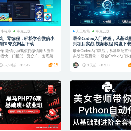
p/小程序
夸克云盘
人工智能
夸克云盘
础、零编程，轻松学会微信小
最全Codex入门教程，从基础
制作 夸克网盘下载
到项目实战 视频教程 网盘下
介绍 微信小游戏依托微信庞大流量
最全Codex入门教程，从基础配置
传播快、门槛低、受众广、变现渠道
实战 资源目录： 最全Codex入门
是当下极具潜力...
基础配置...
15
8 小时前
349
3 天前
377