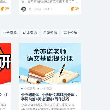
栈应用
营，面向有编程基础的技术进阶者与产品
经理，围绕“快速掌...
29
39
8 月前
419
小学资源
幼儿资源
考研资源
高中资源
夸克云盘
小学资源
 (1-
余亦诺老师 -小学语文基础提分课，
字词句篇+阅读理解+写作技巧
0辑)
余亦诺老师语文基础提分课，字词句篇
全年计
+阅读理解+写作技巧 本课程由余亦诺老