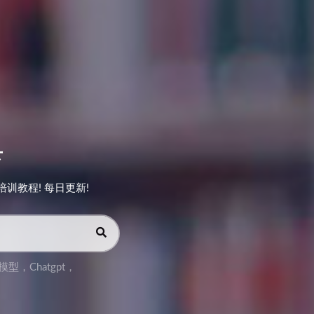
下
教程! 每日更新!
模型
，
Chatgpt
，