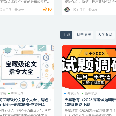
支持断点续传和秒传的分布式云存储
资源介绍： 微信小程序商城构建全
统。课...
开发，面向零基...
10
8 月前
299
8 月前
258
全部
初中资源
大学资源
资源
夸克云盘
夸克云盘
高中资源
26]宝藏级论文指令大全，润色 +
天星教育《2026高考试题调研》
 + 优化一站式解决 夸克网盘
10辑) 网盘下载
绍：让 AI 变身“特约审稿人”，从平
天星教育《2026高考试题调研 (1-1
稿到学术巅峰的通关秘籍 写论文最痛
》 针对高考复习的系列教辅资料，