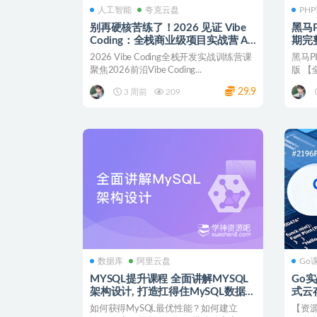
人工智能
夸克云盘
PH
别再硬核苦练了！2026 见证 Vibe
黑马P
Coding：全栈商业级项目实战营 AI
期完整
编程课程 夸克网盘
下载
2026 Vibe Coding全栈开发实战训练营课
黑马P
聚焦2026前沿Vibe Coding...
版 【
程为20.
29.9
3 周前
209
数据库
阿里云盘
Go
MYSQL提升课程 全面讲解MYSQL
Go
架构设计, 打造扛得住MySQL数据库
架构｜带源代码 夸克网盘
如何获得MySQL最优性能？如何建立
【资源