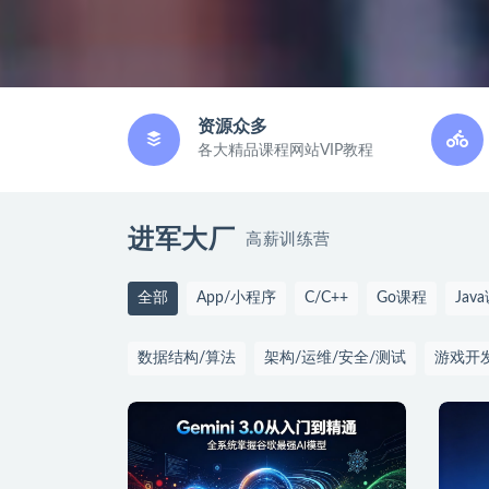
资源众多
各大精品课程网站VIP教程
进军大厂
高薪训练营
全部
App/小程序
C/C++
Go课程
Jav
数据结构/算法
架构/运维/安全/测试
游戏开