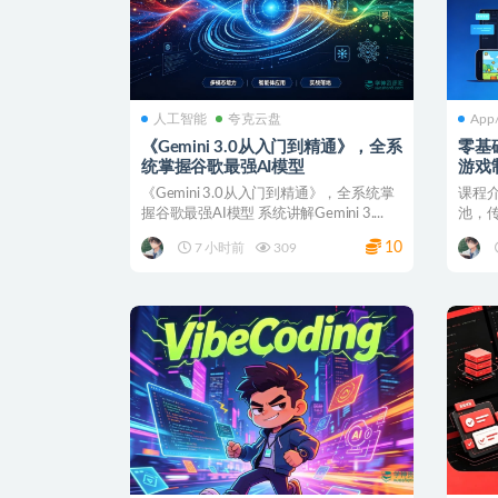
人工智能
夸克云盘
Ap
《Gemini 3.0从入门到精通》，全系
零基
统掌握谷歌最强AI模型
游戏
《Gemini 3.0从入门到精通》，全系统掌
课程
握谷歌最强AI模型 系统讲解Gemini 3....
池，
丰富，
10
7 小时前
309