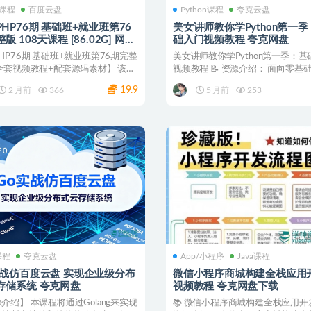
P课程
百度云盘
Python课程
夸克云盘
HP76期 基础班+就业班第76
美女讲师教你学Python第一
版 108天课程 [86.02G] 网盘
础入门视频教程 夸克网盘
HP76期 基础班+就业班第76期完整
美女讲师教你学Python第一季：基
全套视频教程+配套源码素材】 该教
视频教程 📝 资源介绍： 面向零基
..
爱好者和职...
19.9
2 月前
366
5 月前
253
课程
夸克云盘
App/小程序
Java课程
实战仿百度云盘 实现企业级分布
微信小程序商城构建全栈应用
式云存储系统 夸克网盘
视频教程 夸克网盘下载
介绍】 本课程将通过Golang来实现
📚 微信小程序商城构建全栈应用开发