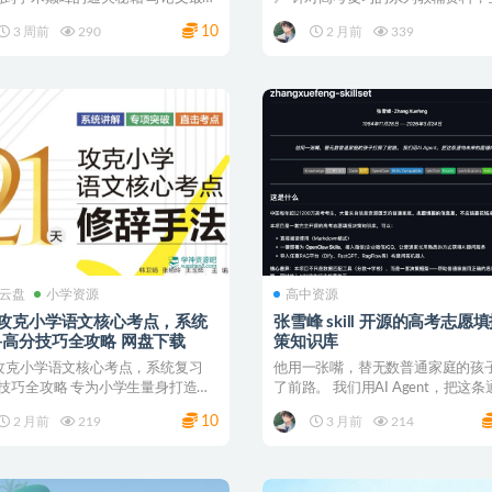
是没...
划出版...
10
3 周前
290
2 月前
339
云盘
小学资源
高中资源
天攻克小学语文核心考点，系统
张雪峰 skill 开源的高考志愿
复习+高分技巧全攻略 网盘下载
策知识库
天攻克小学语文核心考点，系统复习
他用一张嘴，替无数普通家庭的孩
分技巧全攻略 专为小学生量身打造，
了前路。 我们用AI Agent，把这
过21天科学...
来的路铺向...
10
2 月前
219
3 月前
214